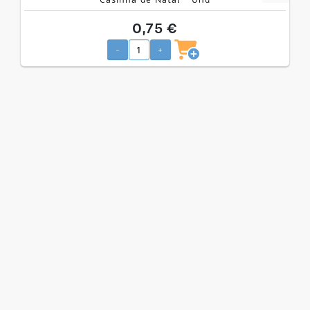
Casinha de Natal - Und
0,75 €
-
+