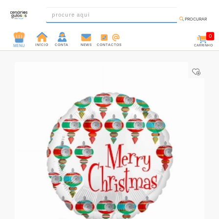
PROCURAR
0
INÍCIO
CONTA
NEWS
CONTACTOS
CARRINHO
MENU
INGREDIENTES
PRÉ-
PRONTOS
MOLDES
E
FORMAS
UTENSÍLIOS
DECORAÇÃO
DESCARTÁVEIS
FESTA
FORMATOS
MINI