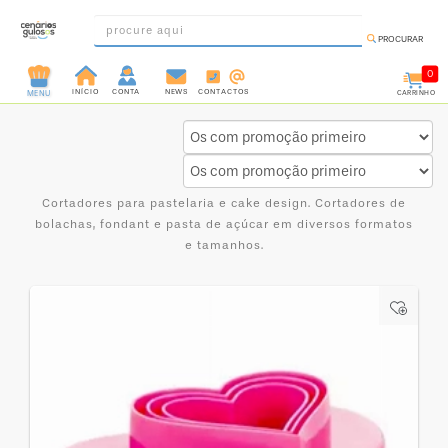
PROCURAR
0
INÍCIO
CONTA
NEWS
CONTACTOS
CARRINHO
MENU
Cortadores
INGREDIENTES
PRÉ-
PRONTOS
Cortadores para pastelaria e cake design. Cortadores de
MOLDES
bolachas, fondant e pasta de açúcar em diversos formatos
E
e tamanhos.
FORMAS
UTENSÍLIOS
DECORAÇÃO
DESCARTÁVEIS
FESTA
FORMATOS
MINI