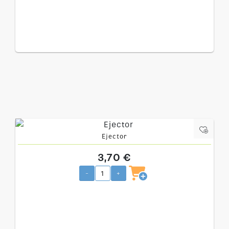
Ejector
3,70 €
-
+