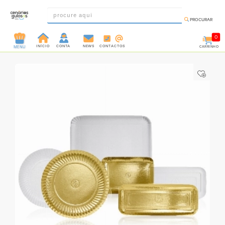
PROCURAR
0
INÍCIO
CONTA
NEWS
CONTACTOS
CARRINHO
MENU
INGREDIENTES
PRÉ-
PRONTOS
MOLDES
E
FORMAS
UTENSÍLIOS
DECORAÇÃO
DESCARTÁVEIS
FESTA
FORMATOS
MINI