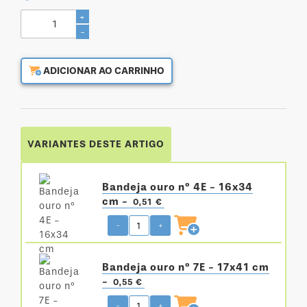
+
-
ADICIONAR AO CARRINHO
VARIANTES DESTE ARTIGO
Bandeja ouro nº 4E - 16x34
cm -
0,51 €
-
+
Bandeja ouro nº 7E - 17x41 cm
-
0,55 €
-
+