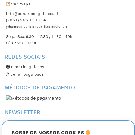
Ver mapa
info@cenarios-gulosos.pt
(+351) 255 110 714
(chamada para a rede fixa nacional)
Seg. a Sex.: 9:30 - 12:30 / 14:30 - 19h
Sáb.: 9:30 - 13:00
REDES SOCIAIS
cenariosgulosos
cenariosgulosos
MÉTODOS DE PAGAMENTO
NEWSLETTER
Subscreva a nossa Newsletter
Cancele a sua subscrição
SOBRE OS NOSSOS COOKIES