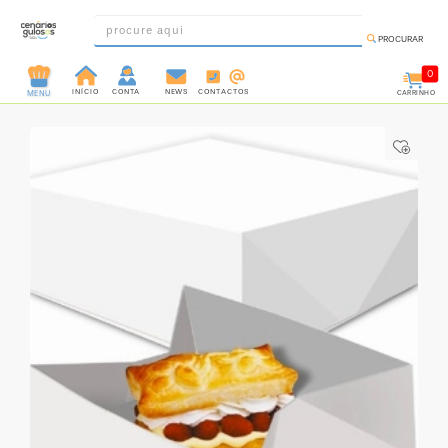
PROCURAR
0
INÍCIO
CONTA
NEWS
CONTACTOS
CARRINHO
MENU
INGREDIENTES
PRÉ-
PRONTOS
MOLDES
E
FORMAS
UTENSÍLIOS
DECORAÇÃO
DESCARTÁVEIS
FESTA
FORMATOS
MINI