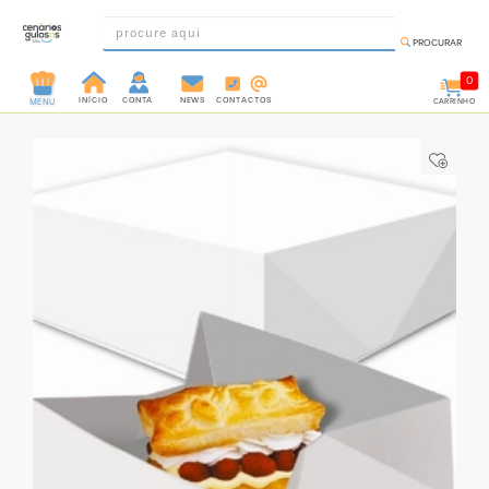
PROCURAR
0
INÍCIO
CONTA
NEWS
CONTACTOS
CARRINHO
MENU
INGREDIENTES
PRÉ-
PRONTOS
MOLDES
E
FORMAS
UTENSÍLIOS
DECORAÇÃO
DESCARTÁVEIS
FESTA
FORMATOS
MINI