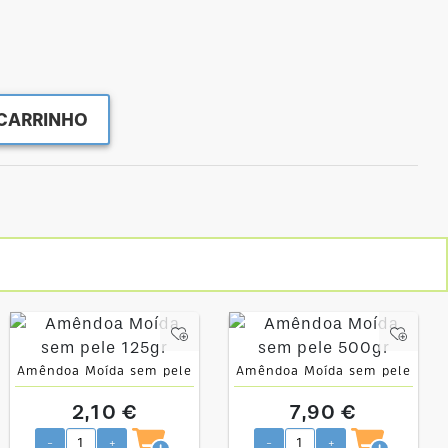
CARRINHO
Amêndoa Moída sem pele
Amêndoa Moída sem pele
125gr
500gr
2,10 €
7,90 €
-
+
-
+