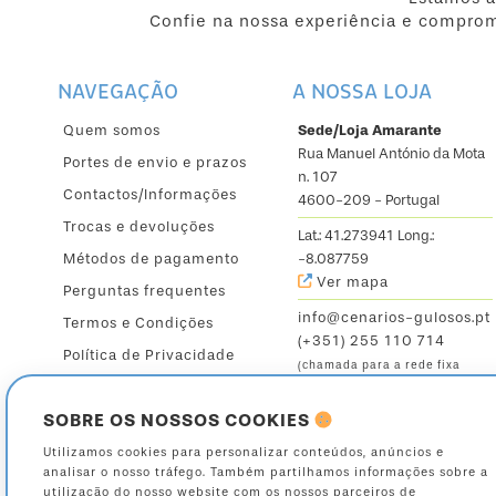
Confie na nossa experiência e comprom
NAVEGAÇÃO
A NOSSA LOJA
Quem somos
Sede/Loja Amarante
Rua Manuel António da Mota
Portes de envio e prazos
n. 107
Contactos/Informações
4600-209 - Portugal
Trocas e devoluções
Lat.: 41.273941 Long.:
Métodos de pagamento
-8.087759
Ver mapa
Perguntas frequentes
info@cenarios-gulosos.pt
Termos e Condições
(+351) 255 110 714
Política de Privacidade
(chamada para a rede fixa
nacional)
SOBRE OS NOSSOS COOKIES
Seg. a Sex.: 9:30 - 12:30 /
14:30 - 19h
Utilizamos cookies para personalizar conteúdos, anúncios e
Sáb.: 9:30 - 13:00
analisar o nosso tráfego. Também partilhamos informações sobre a
utilização do nosso website com os nossos parceiros de