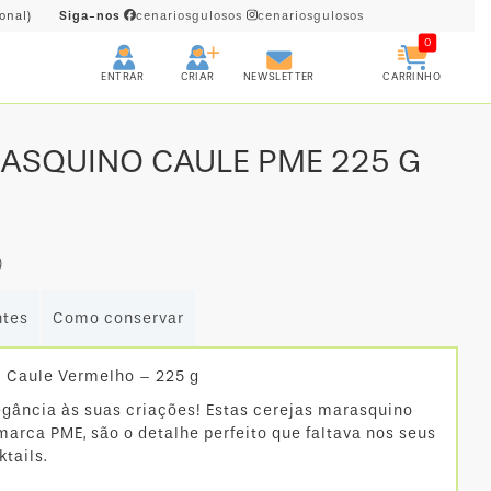
onal)
Siga-nos
cenariosgulosos
cenariosgulosos
0
CRIAR
CARRINHO
ENTRAR
NEWSLETTER
ASQUINO CAULE PME 225 G
)
ntes
Como conservar
 Caule Vermelho – 225 g
egância às suas criações! Estas cerejas marasquino
arca PME, são o detalhe perfeito que faltava nos seus
tails.