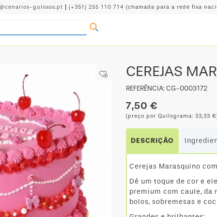
o@cenarios-gulosos.pt
|
(+351) 255 110 714
(chamada para a rede fixa naci
CEREJAS MAR
REFERÊNCIA: CG-0003172
7,50 €
(preço por Quilograma: 33,33 €
DESCRIÇÃO
Ingredie
Cerejas Marasquino com
Dê um toque de cor e el
premium com caule, da m
bolos, sobremesas e cock
Grandes e brilhantes: