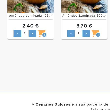
Amêndoa Laminada 125gr
Amêndoa Laminada 500gr
2,40 €
8,70 €
-
+
-
+
A
Cenários Gulosos
é a sua parceira de
Estamos a