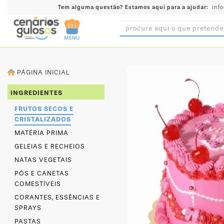
Tem alguma questão?
Estamos aqui para a ajudar:
inf
MENU
INGREDIENTES
PÁGINA INICIAL
PRÉ-
PRONTOS
INGREDIENTES
MOLDES
FRUTOS SECOS E
E
CRISTALIZADOS
FORMAS
MATÉRIA PRIMA
UTENSÍLIOS
GELEIAS E RECHEIOS
NATAS VEGETAIS
DECORAÇÃO
PÓS E CANETAS
DESCARTÁVEIS
COMESTÍVEIS
FESTA
CORANTES, ESSÊNCIAS E
SPRAYS
FORMATOS
MINI
PASTAS