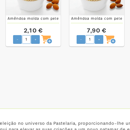
Amêndoa moída com pele
Amêndoa moída com pele
125gr
500gr
2,10 €
7,90 €
-
+
-
+
 eleição no universo da Pastelaria, proporcionando-lhe u
qui para elevar as suas criações a um novo patamar de e