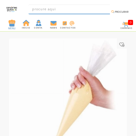
PROCURAR
0
INÍCIO
CONTA
NEWS
CONTACTOS
CARRINHO
MENU
INGREDIENTES
PRÉ-
PRONTOS
MOLDES
E
FORMAS
UTENSÍLIOS
DECORAÇÃO
DESCARTÁVEIS
FESTA
FORMATOS
MINI