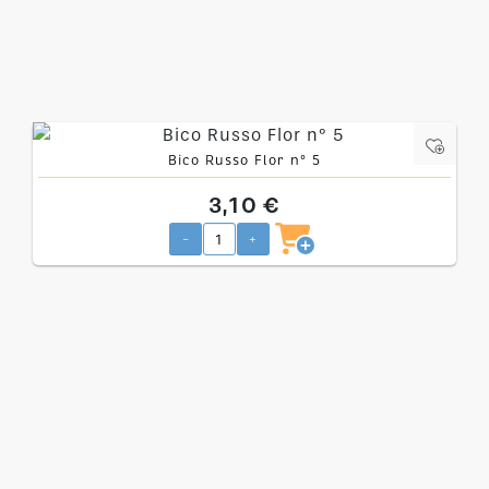
Bico Russo Flor nº 5
3,10 €
-
+