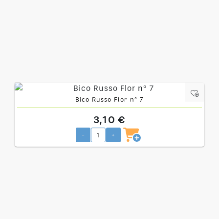
Bico Russo Flor nº 7
3,10 €
-
+