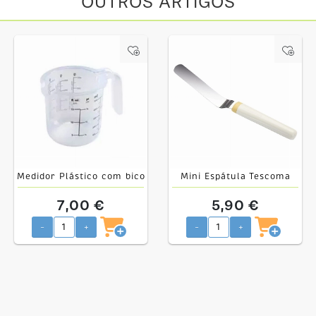
OUTROS ARTIGOS
Medidor Plástico com bico
Mini Espátula Tescoma
500gr
7,00 €
5,90 €
-
+
-
+