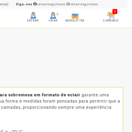
onal)
Siga-nos
cenariosgulosos
cenariosgulosos
0
CRIAR
CARRINHO
ENTRAR
NEWSLETTER
para sobremesa em formato de eclair
garante uma
sua forma e medidas foram pensadas para permitir que a
as camadas, proporcionando sempre uma experiência
°C a +70 °C