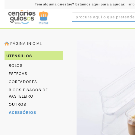
Tem alguma questão?
Estamos aqui para a ajudar:
inf
MENU
INGREDIENTES
PÁGINA INICIAL
PRÉ-
PRONTOS
UTENSÍLIOS
MOLDES
ROLOS
E
ESTECAS
FORMAS
CORTADORES
UTENSÍLIOS
BICOS E SACOS DE
PASTELEIRO
DECORAÇÃO
OUTROS
DESCARTÁVEIS
ACESSÓRIOS
FESTA
FORMATOS
MINI