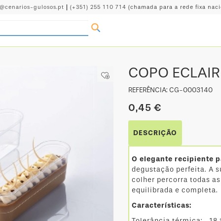
o@cenarios-gulosos.pt
|
(+351) 255 110 714
(chamada para a rede fixa naci
COPO ECLAIR
REFERÊNCIA: CG-0003140
0,45 €
DESCRIÇÃO
O elegante recipiente 
degustação perfeita. A 
colher percorra todas 
equilibrada e completa.
Características:
Tolerância térmica: -18 