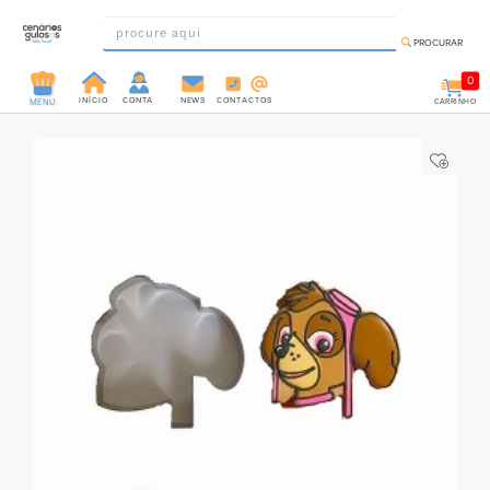
PROCURAR
0
INÍCIO
CONTA
NEWS
CONTACTOS
CARRINHO
MENU
INGREDIENTES
PRÉ-
PRONTOS
MOLDES
E
FORMAS
UTENSÍLIOS
DECORAÇÃO
DESCARTÁVEIS
FESTA
FORMATOS
MINI