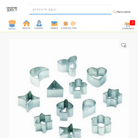
PROCURAR
0
INÍCIO
CONTA
NEWS
CONTACTOS
CARRINHO
MENU
INGREDIENTES
PRÉ-
PRONTOS
MOLDES
E
FORMAS
UTENSÍLIOS
DECORAÇÃO
DESCARTÁVEIS
FESTA
FORMATOS
MINI