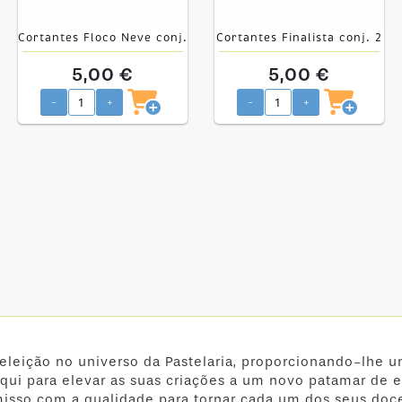
Cortantes Floco Neve conj.
Cortantes Finalista conj. 2
3
5,00 €
5,00 €
-
+
-
+
 eleição no universo da Pastelaria, proporcionando-lhe u
qui para elevar as suas criações a um novo patamar de e
isso com a qualidade para tornar cada um dos seus doc