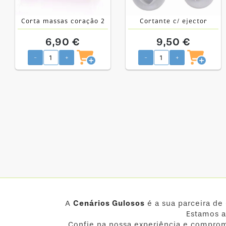
Corta massas coração 2
Cortante c/ ejector
lados
coração mini
6,90 €
9,50 €
-
+
-
+
A
Cenários Gulosos
é a sua parceira de
Estamos a
Confie na nossa experiência e comprom