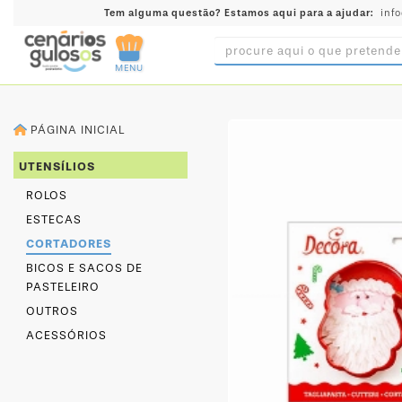
Tem alguma questão?
Estamos aqui para a ajudar:
inf
MENU
INGREDIENTES
PÁGINA INICIAL
PRÉ-
PRONTOS
UTENSÍLIOS
MOLDES
ROLOS
E
ESTECAS
FORMAS
CORTADORES
UTENSÍLIOS
BICOS E SACOS DE
PASTELEIRO
DECORAÇÃO
OUTROS
DESCARTÁVEIS
ACESSÓRIOS
FESTA
FORMATOS
MINI