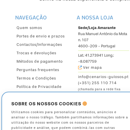
NAVEGAÇÃO
A NOSSA LOJA
Quem somos
Sede/Loja Amarante
Rua Manuel António da Mota
Portes de envio e prazos
n. 107
Contactos/Informações
4600-209 - Portugal
Trocas e devoluções
Lat.: 41.273941 Long.:
Métodos de pagamento
-8.087759
Ver mapa
Perguntas frequentes
info@cenarios-gulosos.pt
Termos e Condições
(+351) 255 110 714
Política de Privacidade
(chamada para a rede fixa
nacional)
SOBRE OS NOSSOS COOKIES
Seg. a Sex.: 9:30 - 12:30 /
14:30 - 19h
Utilizamos cookies para personalizar conteúdos, anúncios e
analisar o nosso tráfego. Também partilhamos informações sobre a
Sáb.: 9:30 - 13:00
utilização do nosso website com os nossos parceiros de
publicidade e análise, que podem combiná-las com outras