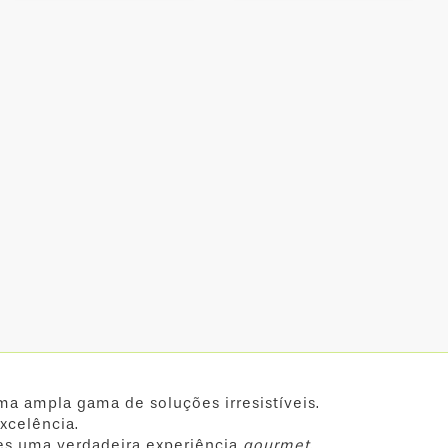
ma ampla gama de soluções irresistíveis.
xcelência.
es uma verdadeira experiência
gourmet
.