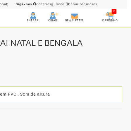
onal)
Siga-nos
cenariosgulosos
cenariosgulosos
0
CRIAR
CARRINHO
ENTRAR
NEWSLETTER
AI NATAL E BENGALA
 em PVC . 9cm de altura