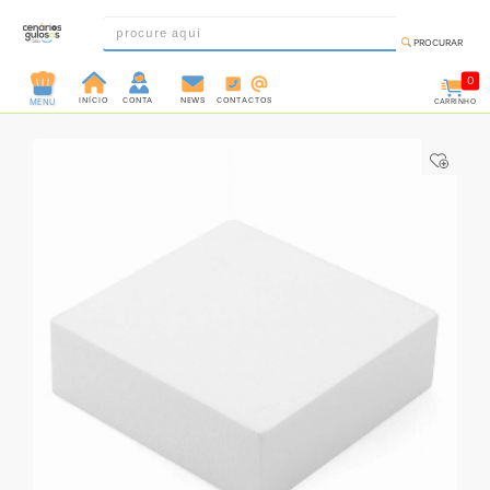
PROCURAR
0
INÍCIO
CONTA
NEWS
CONTACTOS
CARRINHO
MENU
INGREDIENTES
PRÉ-
PRONTOS
MOLDES
E
FORMAS
UTENSÍLIOS
DECORAÇÃO
DESCARTÁVEIS
FESTA
FORMATOS
MINI