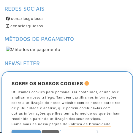
REDES SOCIAIS
cenariosgulosos
cenariosgulosos
MÉTODOS DE PAGAMENTO
NEWSLETTER
Subscreva a nossa Newsletter
Cancele a sua subscrição
SOBRE OS NOSSOS COOKIES
Utilizamos cookies para personalizar conteúdos, anúncios e
Toda a informação sobre como são tratados os seus dados está na nossa página
analisar o nosso tráfego. Também partilhamos informações
de
política de privacidade
.
sobre a utilização do nosso website com os nossos parceiros
de publicidade e análise, que podem combiná-las com
outras informações que lhes tenha fornecido ou que tenham
recolhido a partir da utilização dos seus serviços.
Saiba mais na nossa página de
Política de Privacidade.