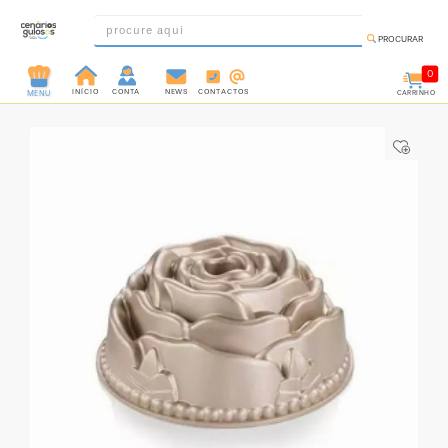
PROCURAR
0
INÍCIO
CONTA
NEWS
CONTACTOS
CARRINHO
MENU
INGREDIENTES
PRÉ-
PRONTOS
MOLDES
E
FORMAS
UTENSÍLIOS
DECORAÇÃO
DESCARTÁVEIS
FESTA
FORMATOS
MINI