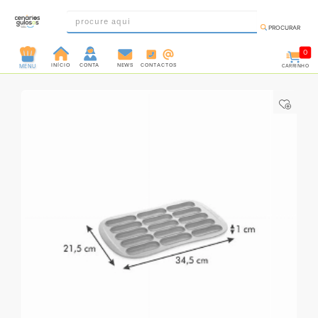
PROCURAR
0
INÍCIO
CONTA
NEWS
CONTACTOS
CARRINHO
MENU
INGREDIENTES
PRÉ-
PRONTOS
MOLDES
E
FORMAS
UTENSÍLIOS
DECORAÇÃO
DESCARTÁVEIS
FESTA
FORMATOS
MINI