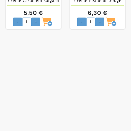
Creme Caramelo Salgado
Creme PIstachio 300gr
500gr
5,50 €
6,30 €
-
+
-
+