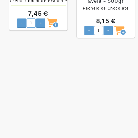
Creme Chocolate Branco e
avelã 500gr
Recheio de Chocolate
7,45 €
negro e avelã - 500gr
8,15 €
-
+
-
+