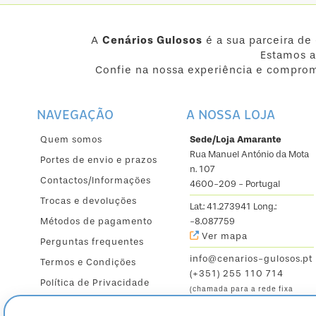
A
Cenários Gulosos
é a sua parceira de
Estamos a
Confie na nossa experiência e comprom
NAVEGAÇÃO
A NOSSA LOJA
Quem somos
Sede/Loja Amarante
Rua Manuel António da Mota
Portes de envio e prazos
n. 107
Contactos/Informações
4600-209 - Portugal
Trocas e devoluções
Lat.: 41.273941 Long.:
Métodos de pagamento
-8.087759
Ver mapa
Perguntas frequentes
info@cenarios-gulosos.pt
Termos e Condições
(+351) 255 110 714
Política de Privacidade
(chamada para a rede fixa
nacional)