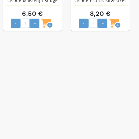
Creme Maracujá 500gr
Creme Frutos Silvestres
500gr
6,50 €
8,20 €
-
+
-
+