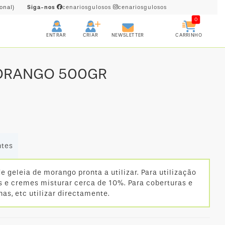
onal)
Siga-nos
cenariosgulosos
cenariosgulosos
0
CRIAR
CARRINHO
ENTRAR
NEWSLETTER
MORANGO 500GR
ntes
geleia de morango pronta a utilizar. Para utilização
s e cremes misturar cerca de 10%. Para coberturas e
has, etc utilizar directamente.