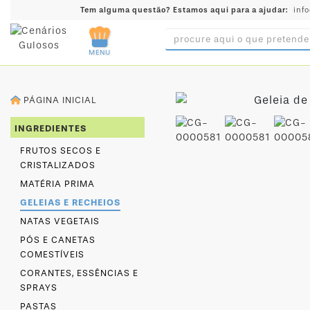
Tem alguma questão?
Estamos aqui para a ajudar:
inf
MENU
INGREDIENTES
PÁGINA INICIAL
PRÉ-
INGREDIENTES
PRONTOS
FRUTOS SECOS E
MOLDES
CRISTALIZADOS
E
MATÉRIA PRIMA
FORMAS
GELEIAS E RECHEIOS
UTENSÍLIOS
NATAS VEGETAIS
DECORAÇÃO
PÓS E CANETAS
COMESTÍVEIS
DESCARTÁVEIS
CORANTES, ESSÊNCIAS E
FESTA
SPRAYS
FORMATOS
PASTAS