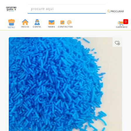
PROCURAR
0
INÍCIO
CONTA
NEWS
CONTACTOS
CARRINHO
MENU
INGREDIENTES
PRÉ-
PRONTOS
MOLDES
E
FORMAS
UTENSÍLIOS
DECORAÇÃO
DESCARTÁVEIS
FESTA
FORMATOS
MINI