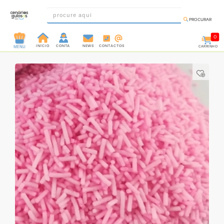
PROCURAR
0
INÍCIO
CONTA
NEWS
CONTACTOS
CARRINHO
MENU
INGREDIENTES
PRÉ-
PRONTOS
MOLDES
E
FORMAS
UTENSÍLIOS
DECORAÇÃO
DESCARTÁVEIS
FESTA
FORMATOS
MINI