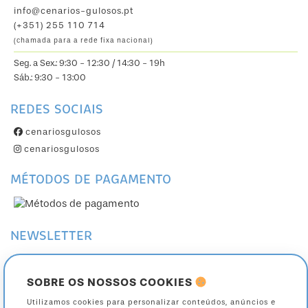
info@cenarios-gulosos.pt
(+351) 255 110 714
(chamada para a rede fixa nacional)
Seg. a Sex.: 9:30 - 12:30 / 14:30 - 19h
Sáb.: 9:30 - 13:00
REDES SOCIAIS
cenariosgulosos
cenariosgulosos
MÉTODOS DE PAGAMENTO
NEWSLETTER
Subscreva a nossa Newsletter
Cancele a sua subscrição
SOBRE OS NOSSOS COOKIES
Utilizamos cookies para personalizar conteúdos, anúncios e
Toda a informação sobre como são tratados os seus dados está na nossa página