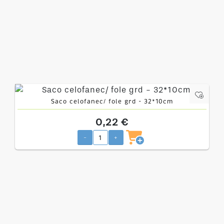
Saco celofanec/ fole grd - 32*10cm
0,22 €
-
+