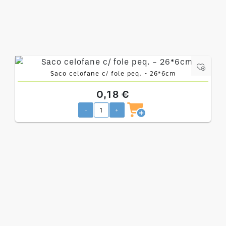
Saco celofane c/ fole peq. - 26*6cm
0,18 €
-
+