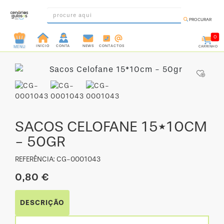
PROCURAR
0
INÍCIO
CONTA
NEWS
CONTACTOS
CARRINHO
MENU
INGREDIENTES
PRÉ-
PRONTOS
MOLDES
E
SACOS CELOFANE 15*10CM
FORMAS
- 50GR
UTENSÍLIOS
REFERÊNCIA: CG-0001043
DECORAÇÃO
0,80 €
DESCARTÁVEIS
FESTA
DESCRIÇÃO
FORMATOS
MINI