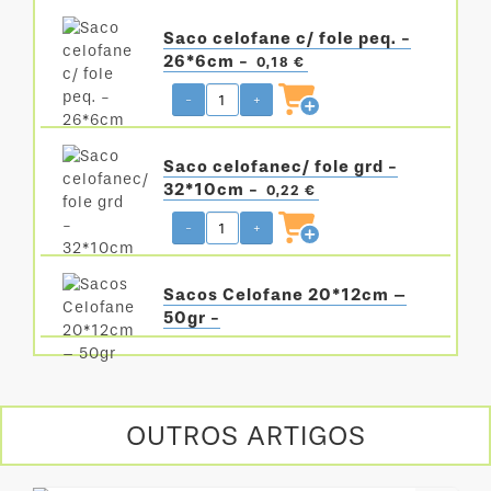
Saco celofane c/ fole peq. -
26*6cm -
0,18 €
-
+
Saco celofanec/ fole grd -
32*10cm -
0,22 €
-
+
Sacos Celofane 20*12cm –
50gr -
OUTROS ARTIGOS