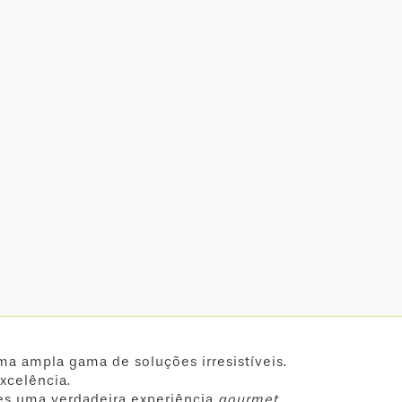
ma ampla gama de soluções irresistíveis.
xcelência.
es uma verdadeira experiência
gourmet
.