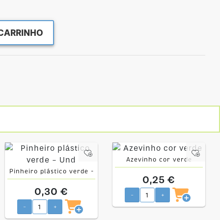
CARRINHO
Azevinho cor verde
Pinheiro plástico verde -
0,25 €
Und
0,30 €
-
+
-
+