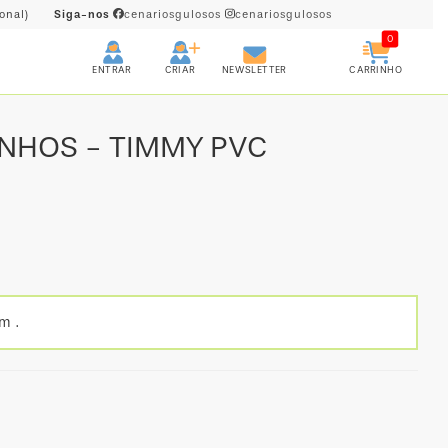
onal)
Siga-nos
cenariosgulosos
cenariosgulosos
0
CRIAR
CARRINHO
ENTRAR
NEWSLETTER
NHOS - TIMMY PVC
m .