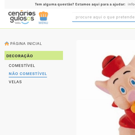
Tem alguma questão?
Estamos aqui para a ajudar:
inf
MENU
INGREDIENTES
PÁGINA INICIAL
PRÉ-
PRONTOS
DECORAÇÃO
MOLDES
COMESTÍVEL
E
NÃO COMESTÍVEL
FORMAS
VELAS
UTENSÍLIOS
DECORAÇÃO
DESCARTÁVEIS
FESTA
FORMATOS
MINI