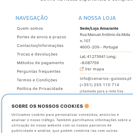
NAVEGAÇÃO
A NOSSA LOJA
Quem somos
Sede/Loja Amarante
Rua Manuel António da Mota
Portes de envio e prazos
n. 107
Contactos/Informações
4600-209 - Portugal
Trocas e devoluções
Lat.: 41.273941 Long.:
Métodos de pagamento
-8.087759
Ver mapa
Perguntas frequentes
info@cenarios-gulosos.pt
Termos e Condições
(+351) 255 110 714
Política de Privacidade
(chamada para a rede fixa
nacional)
SOBRE OS NOSSOS COOKIES
Seg. a Sex.: 9:30 - 12:30 /
14:30 - 19h
Utilizamos cookies para personalizar conteúdos, anúncios e
analisar o nosso tráfego. Também partilhamos informações sobre a
Sáb.: 9:30 - 13:00
utilização do nosso website com os nossos parceiros de
publicidade e análise, que podem combiná-las com outras