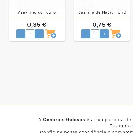
Azevinho cor ouro
Casinha de Natal - Und
0,35 €
0,75 €
-
+
-
+
A
Cenários Gulosos
é a sua parceira de
Estamos a
Confie na nossa experiência e comprom