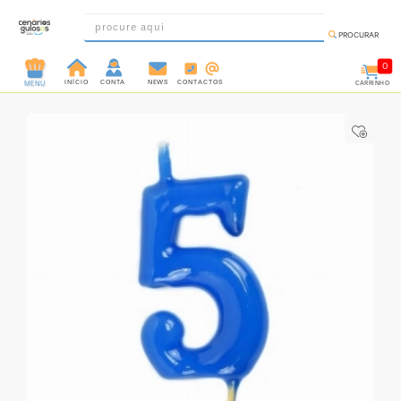
PROCURAR
0
INÍCIO
CONTA
NEWS
CONTACTOS
CARRINHO
MENU
INGREDIENTES
PRÉ-
PRONTOS
MOLDES
E
FORMAS
UTENSÍLIOS
DECORAÇÃO
DESCARTÁVEIS
FESTA
FORMATOS
MINI