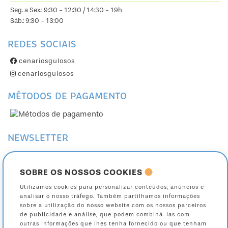
Seg. a Sex.: 9:30 - 12:30 / 14:30 - 19h
Sáb.: 9:30 - 13:00
REDES SOCIAIS
cenariosgulosos
cenariosgulosos
MÉTODOS DE PAGAMENTO
NEWSLETTER
Subscreva a nossa Newsletter
Cancele a sua subscrição
SOBRE OS NOSSOS COOKIES
Utilizamos cookies para personalizar conteúdos, anúncios e
Toda a informação sobre como são tratados os seus dados está na nossa página
analisar o nosso tráfego. Também partilhamos informações
de
política de privacidade
.
sobre a utilização do nosso website com os nossos parceiros
de publicidade e análise, que podem combiná-las com
outras informações que lhes tenha fornecido ou que tenham