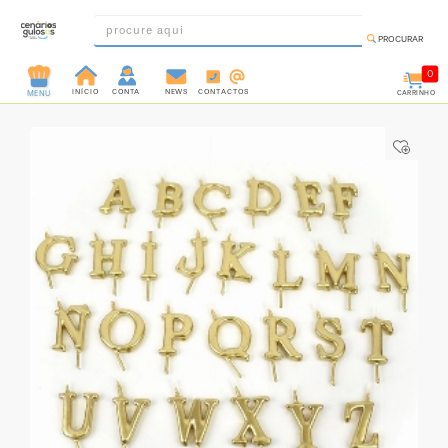
PROCURAR
0
INÍCIO
CONTA
NEWS
CONTACTOS
CARRINHO
MENU
INGREDIENTES
PRÉ-
PRONTOS
MOLDES
E
FORMAS
UTENSÍLIOS
DECORAÇÃO
DESCARTÁVEIS
FESTA
FORMATOS
MINI