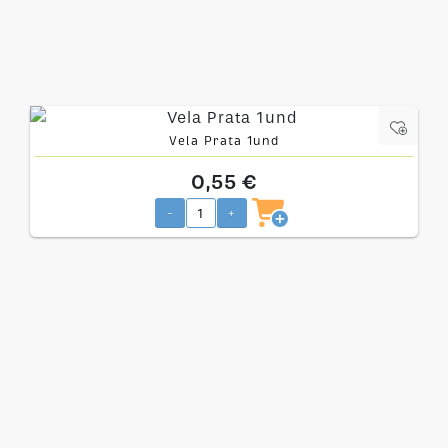
Vela Prata 1und
0,55 €
-
+