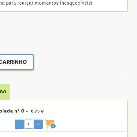
ita para realçar momentos inesquecíveis!
CARRINHO
IGO
olada nº 0 -
0,75 €
-
+