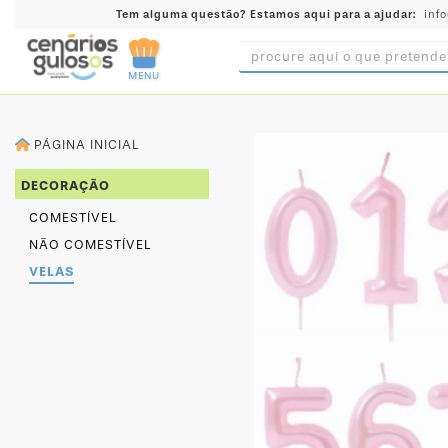
Tem alguma questão?
Estamos aqui para a ajudar:
inf
MENU
INGREDIENTES
PÁGINA INICIAL
PRÉ-
PRONTOS
DECORAÇÃO
MOLDES
COMESTÍVEL
E
NÃO COMESTÍVEL
FORMAS
VELAS
UTENSÍLIOS
DECORAÇÃO
DESCARTÁVEIS
FESTA
FORMATOS
MINI