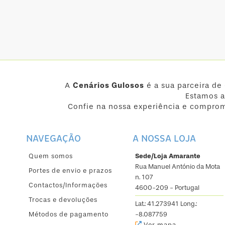
A
Cenários Gulosos
é a sua parceira de
Estamos a
Confie na nossa experiência e comprom
NAVEGAÇÃO
A NOSSA LOJA
Quem somos
Sede/Loja Amarante
Rua Manuel António da Mota
Portes de envio e prazos
n. 107
Contactos/Informações
4600-209 - Portugal
Trocas e devoluções
Lat.: 41.273941 Long.:
Métodos de pagamento
-8.087759
Ver mapa