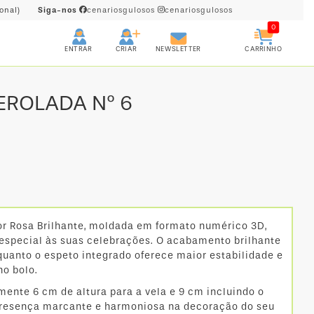
onal)
Siga-nos
cenariosgulosos
cenariosgulosos
0
CRIAR
CARRINHO
ENTRAR
NEWSLETTER
EROLADA Nº 6
cor Rosa Brilhante, moldada em formato numérico 3D,
 especial às suas celebrações. O acabamento brilhante
quanto o espeto integrado oferece maior estabilidade e
 no bolo.
nte 6 cm de altura para a vela e 9 cm incluindo o
presença marcante e harmoniosa na decoração do seu