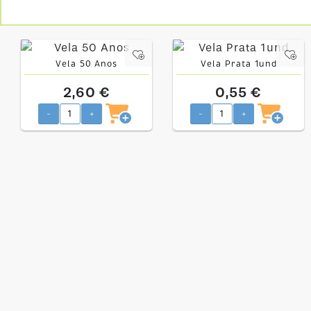
Vela 50 Anos
Vela Prata 1und
2,60 €
0,55 €
-
+
-
+