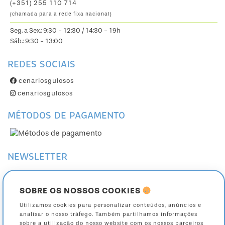
(+351) 255 110 714
(chamada para a rede fixa nacional)
Seg. a Sex.: 9:30 - 12:30 / 14:30 - 19h
Sáb.: 9:30 - 13:00
REDES SOCIAIS
cenariosgulosos
cenariosgulosos
MÉTODOS DE PAGAMENTO
NEWSLETTER
Subscreva a nossa Newsletter
Cancele a sua subscrição
SOBRE OS NOSSOS COOKIES
Utilizamos cookies para personalizar conteúdos, anúncios e
Toda a informação sobre como são tratados os seus dados está na nossa página
analisar o nosso tráfego. Também partilhamos informações
de
política de privacidade
.
sobre a utilização do nosso website com os nossos parceiros