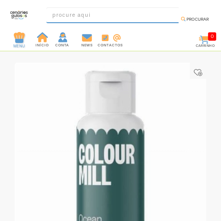
PROCURAR
0
INÍCIO
CONTA
NEWS
CONTACTOS
CARRINHO
MENU
INGREDIENTES
PRÉ-
PRONTOS
MOLDES
E
FORMAS
UTENSÍLIOS
DECORAÇÃO
DESCARTÁVEIS
FESTA
FORMATOS
MINI