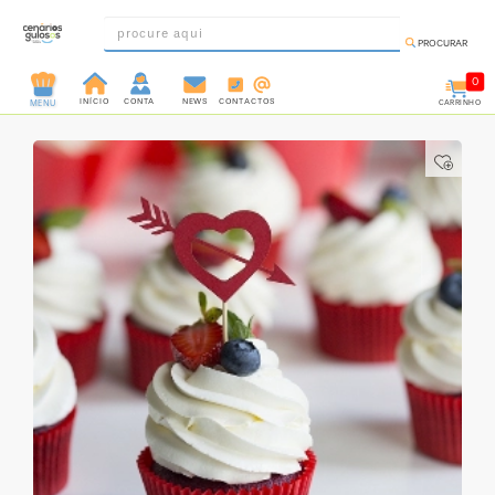
PROCURAR
0
INÍCIO
CONTA
NEWS
CONTACTOS
CARRINHO
MENU
INGREDIENTES
PRÉ-
PRONTOS
MOLDES
E
FORMAS
UTENSÍLIOS
DECORAÇÃO
DESCARTÁVEIS
FESTA
FORMATOS
MINI