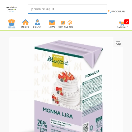
PROCURAR
0
INÍCIO
CONTA
NEWS
CONTACTOS
CARRINHO
MENU
INGREDIENTES
PRÉ-
PRONTOS
MOLDES
E
FORMAS
UTENSÍLIOS
DECORAÇÃO
DESCARTÁVEIS
FESTA
FORMATOS
MINI