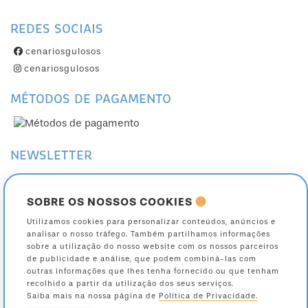
REDES SOCIAIS
cenariosgulosos
cenariosgulosos
MÉTODOS DE PAGAMENTO
NEWSLETTER
Subscreva a nossa Newsletter
Cancele a sua subscrição
SOBRE OS NOSSOS COOKIES
Utilizamos cookies para personalizar conteúdos, anúncios e
Toda a informação sobre como são tratados os seus dados está na nossa página
analisar o nosso tráfego. Também partilhamos informações
de
política de privacidade
.
sobre a utilização do nosso website com os nossos parceiros
de publicidade e análise, que podem combiná-las com
outras informações que lhes tenha fornecido ou que tenham
recolhido a partir da utilização dos seus serviços.
Saiba mais na nossa página de
Política de Privacidade.