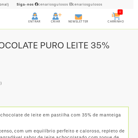
onal)
Siga-nos
cenariosgulosos
cenariosgulosos
0
CRIAR
CARRINHO
ENTRAR
NEWSLETTER
OCOLATE PURO LEITE 35%
)
chocolate de leite em pastilha com 35% de manteiga
enso, com um equilíbrio perfeito e caloroso, repleto de
agradável sabor de leite achocolatado com toque de