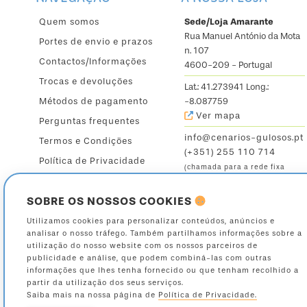
Quem somos
Sede/Loja Amarante
Rua Manuel António da Mota
Portes de envio e prazos
n. 107
Contactos/Informações
4600-209 - Portugal
Trocas e devoluções
Lat.: 41.273941 Long.:
Métodos de pagamento
-8.087759
Ver mapa
Perguntas frequentes
info@cenarios-gulosos.pt
Termos e Condições
(+351) 255 110 714
Política de Privacidade
(chamada para a rede fixa
nacional)
SOBRE OS NOSSOS COOKIES
Seg. a Sex.: 9:30 - 12:30 /
14:30 - 19h
Utilizamos cookies para personalizar conteúdos, anúncios e
analisar o nosso tráfego. Também partilhamos informações sobre a
Sáb.: 9:30 - 13:00
utilização do nosso website com os nossos parceiros de
publicidade e análise, que podem combiná-las com outras
informações que lhes tenha fornecido ou que tenham recolhido a
partir da utilização dos seus serviços.
Saiba mais na nossa página de
Política de Privacidade.