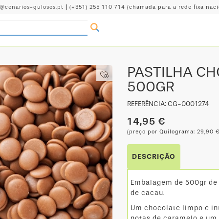
o@cenarios-gulosos.pt
|
(+351) 255 110 714
(chamada para a rede fixa naci
PASTILHA CH
500GR
REFERÊNCIA: CG-0001274
14,95 €
(preço por Quilograma: 29,90 €
DESCRIÇÃO
Embalagem de 500gr de 
de cacau.
Um chocolate limpo e int
notas de caramelo e um 