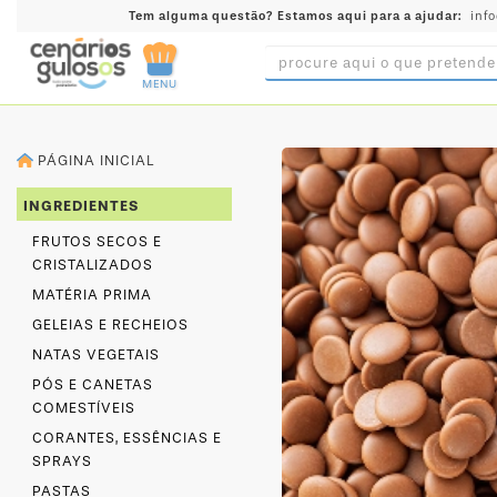
Tem alguma questão?
Estamos aqui para a ajudar:
inf
MENU
INGREDIENTES
PÁGINA INICIAL
PRÉ-
PRONTOS
INGREDIENTES
MOLDES
FRUTOS SECOS E
E
CRISTALIZADOS
FORMAS
MATÉRIA PRIMA
UTENSÍLIOS
GELEIAS E RECHEIOS
NATAS VEGETAIS
DECORAÇÃO
PÓS E CANETAS
DESCARTÁVEIS
COMESTÍVEIS
FESTA
CORANTES, ESSÊNCIAS E
SPRAYS
FORMATOS
MINI
PASTAS