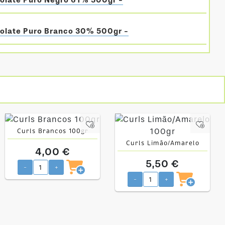
colate Puro Negro 61% 500gr -
colate Puro Branco 30% 500gr -
Curls Brancos 100gr
Curls Limão/Amarelo
4,00 €
100gr
5,50 €
-
+
-
+