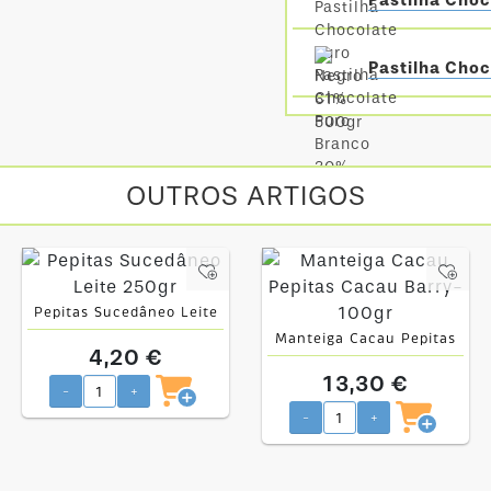
Pastilha Cho
Pastilha Cho
OUTROS ARTIGOS
Pepitas Sucedâneo Leite
250gr
Manteiga Cacau Pepitas
4,20 €
Cacau Barry- 100gr
13,30 €
-
+
-
+