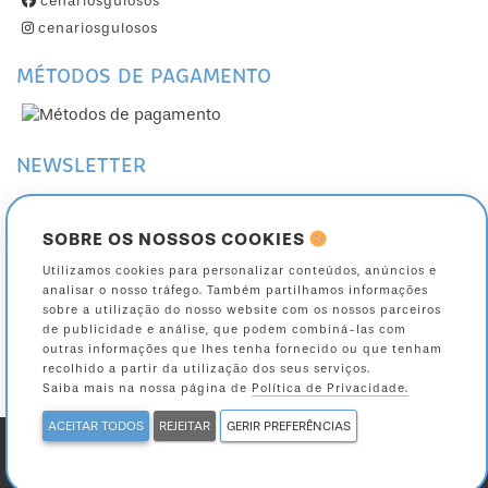
cenariosgulosos
cenariosgulosos
MÉTODOS DE PAGAMENTO
NEWSLETTER
Subscreva a nossa Newsletter
Cancele a sua subscrição
SOBRE OS NOSSOS COOKIES
Utilizamos cookies para personalizar conteúdos, anúncios e
Toda a informação sobre como são tratados os seus dados está na nossa página
analisar o nosso tráfego. Também partilhamos informações
de
política de privacidade
.
sobre a utilização do nosso website com os nossos parceiros
de publicidade e análise, que podem combiná-las com
outras informações que lhes tenha fornecido ou que tenham
recolhido a partir da utilização dos seus serviços.
Saiba mais na nossa página de
Política de Privacidade.
ACEITAR TODOS
REJEITAR
GERIR PREFERÊNCIAS
powered by ValorVisual