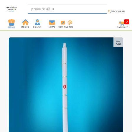
PROCURAR
0
INÍCIO
CONTA
NEWS
CONTACTOS
CARRINHO
MENU
INGREDIENTES
PRÉ-
PRONTOS
MOLDES
E
FORMAS
UTENSÍLIOS
DECORAÇÃO
DESCARTÁVEIS
FESTA
FORMATOS
MINI