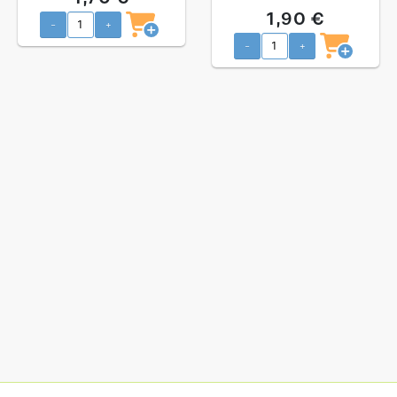
caixa 18 und
1,90 €
-
+
-
+