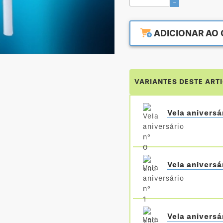
-
ADICIONAR AO 
VARIANTES DESTE ART
Vela aniversá
Vela aniversár
Vela aniversá