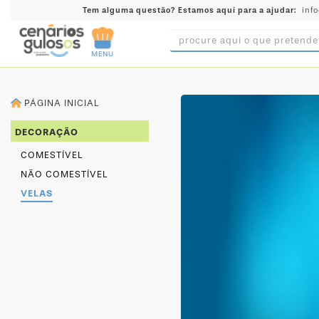
Tem alguma questão?
Estamos aqui para a ajudar:
inf
MENU
INGREDIENTES
PÁGINA INICIAL
PRÉ-
PRONTOS
DECORAÇÃO
MOLDES
COMESTÍVEL
E
NÃO COMESTÍVEL
FORMAS
VELAS
UTENSÍLIOS
DECORAÇÃO
DESCARTÁVEIS
FESTA
FORMATOS
MINI