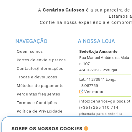
A
Cenários Gulosos
é a sua parceira de
Estamos a
Confie na nossa experiência e comprom
NAVEGAÇÃO
A NOSSA LOJA
Quem somos
Sede/Loja Amarante
Rua Manuel António da Mota
Portes de envio e prazos
n. 107
Contactos/Informações
4600-209 - Portugal
Trocas e devoluções
Lat.: 41.273941 Long.:
Métodos de pagamento
-8.087759
Ver mapa
Perguntas frequentes
info@cenarios-gulosos.pt
Termos e Condições
(+351) 255 110 714
Política de Privacidade
(chamada para a rede fixa
nacional)
SOBRE OS NOSSOS COOKIES
Seg. a Sex.: 9:30 - 12:30 /