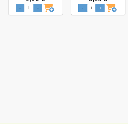
-
+
-
+