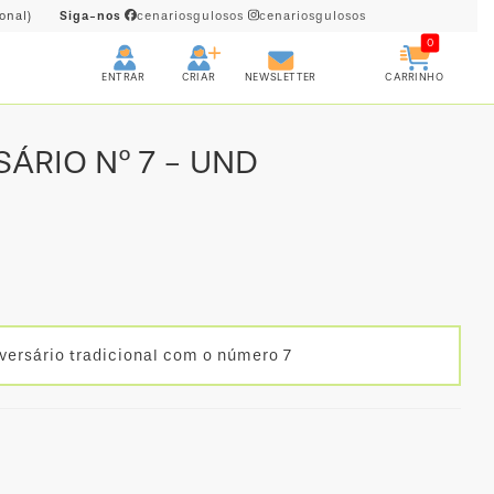
onal)
Siga-nos
cenariosgulosos
cenariosgulosos
0
CRIAR
CARRINHO
ENTRAR
NEWSLETTER
ÁRIO Nº 7 - UND
versário tradicional com o número 7