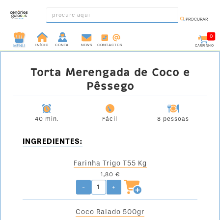
PROCURAR
0
INÍCIO
CONTA
NEWS
CONTACTOS
CARRINHO
MENU
INGREDIENTES
Torta Merengada de Coco e
PRÉ-
Pêssego
PRONTOS
MOLDES
E
40 min.
Fácil
8 pessoas
FORMAS
INGREDIENTES:
UTENSÍLIOS
DECORAÇÃO
Farinha Trigo T55 Kg
DESCARTÁVEIS
1,80 €
-
+
FESTA
FORMATOS
Coco Ralado 500gr
MINI