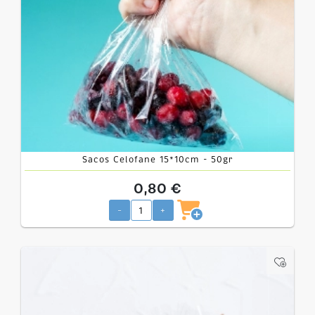
Sacos Celofane 15*10cm - 50gr
0,80 €
-
+