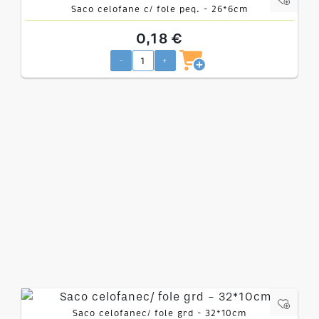
Saco celofane c/ fole peq. - 26*6cm
0,18 €
-
+
Saco celofanec/ fole grd - 32*10cm