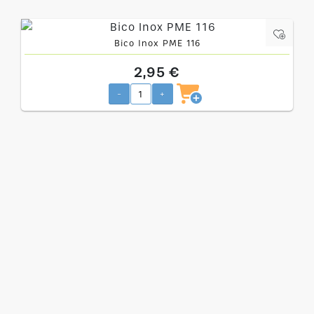
Bico Inox PME 116
2,95 €
-
+