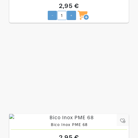
2,95 €
-
+
Bico Inox PME 68
2,95 €