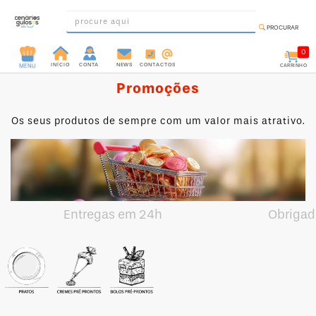
PROCURAR
0
INÍCIO
CONTA
NEWS
CONTACTOS
CARRINHO
MENU
Promoções
INGREDIENTES
PRÉ-
Os seus produtos de sempre com um valor mais atrativo.
PRONTOS
MOLDES
E
FORMAS
UTENSÍLIOS
Entregas em 24h
Obrigad
DECORAÇÃO
DESCARTÁVEIS
FESTA
FORMATOS
MINI