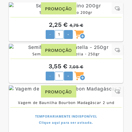
PROMOÇÃO
Semifrio Cappucino 200gr
2,25 €
4,75 €
-
+
PROMOÇÃO
Semifrio de Stracciatella - 250gr
3,55 €
7,05 €
-
+
PROMOÇÃO
Vagem de Baunilha Bourbon Madagáscar 2 und
TEMPORARIAMENTE INDISPONÍVEL
Clique aqui para ser avisada.