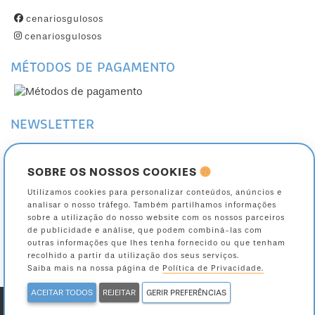
cenariosgulosos
cenariosgulosos
MÉTODOS DE PAGAMENTO
NEWSLETTER
Subscreva a nossa Newsletter
Cancele a sua subscrição
SOBRE OS NOSSOS COOKIES
Utilizamos cookies para personalizar conteúdos, anúncios e
Toda a informação sobre como são tratados os seus dados está na nossa página
analisar o nosso tráfego. Também partilhamos informações
de
política de privacidade
.
sobre a utilização do nosso website com os nossos parceiros
de publicidade e análise, que podem combiná-las com
outras informações que lhes tenha fornecido ou que tenham
recolhido a partir da utilização dos seus serviços.
Saiba mais na nossa página de
Política de Privacidade.
ACEITAR TODOS
REJEITAR
GERIR PREFERÊNCIAS
powered by ValorVisual