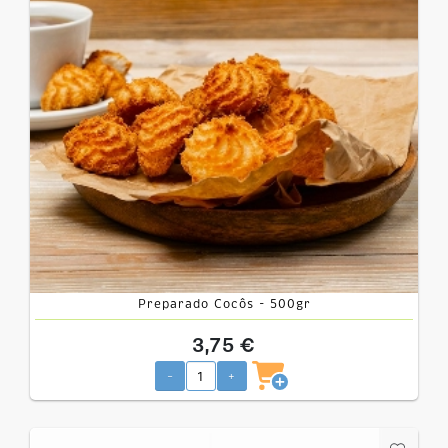
Preparado Cocôs - 500gr
3,75 €
-
+