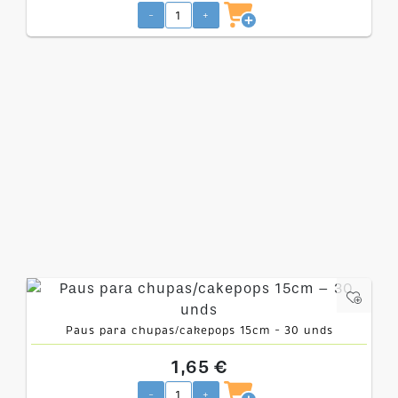
-
+
Paus para chupas/cakepops 15cm – 30 unds
1,65 €
-
+