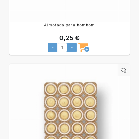
Almofada para bombom
0,25 €
-
+