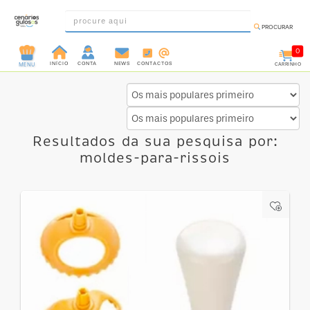
PROCURAR
0
INÍCIO
CONTA
NEWS
CONTACTOS
CARRINHO
MENU
INGREDIENTES
PRÉ-
PRONTOS
Resultados da sua pesquisa por:
MOLDES
moldes-para-rissois
E
FORMAS
UTENSÍLIOS
DECORAÇÃO
DESCARTÁVEIS
FESTA
FORMATOS
MINI