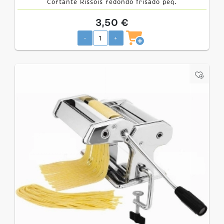
Cortante Rissois redondo frisado peq.
3,50 €
-
+