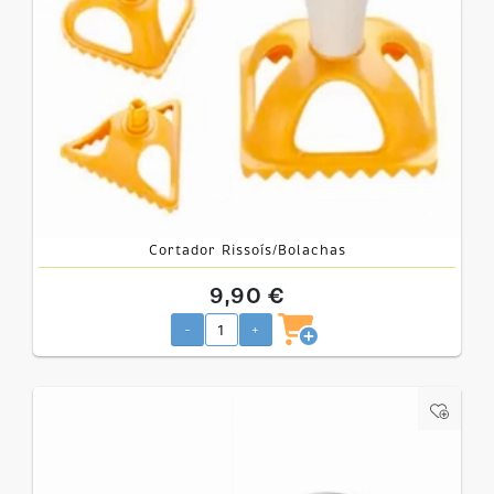
Cortador Rissoís/Bolachas
9,90 €
-
+